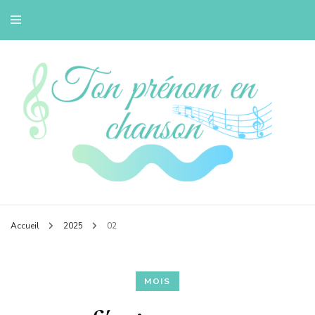
Petit blog musique de Bertille
Tonprenomenchans
Accueil
2025
02
MOIS