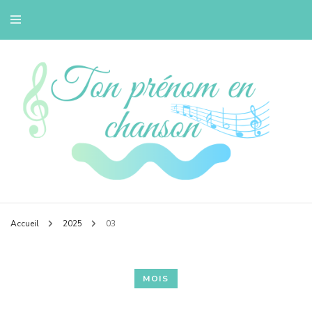
Petit blog musique de Bertille
Tonprenomenchans
Accueil
2025
03
MOIS