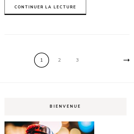
CONTINUER LA LECTURE
Pagination
Page
Page
Page
1
2
3
des
publications
BIENVENUE