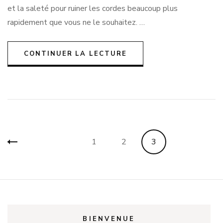
et la saleté pour ruiner les cordes beaucoup plus
rapidement que vous ne le souhaitez. …
CONTINUER LA LECTURE
Pagination
Page
Page
Page
1
2
3
des
publications
BIENVENUE