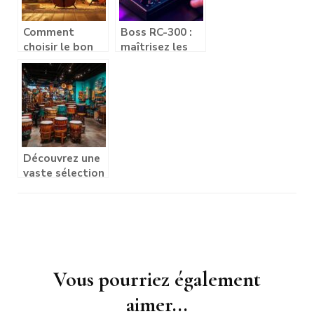
Comment
Boss RC-300 :
choisir le bon
maîtrisez les
instrument de
paramètres
musique pour
avancés de
débuter
votre looper
Découvrez une
vaste sélection
d’instruments
de percussion
et batteries
Navigation
d'article
Vous pourriez également
aimer...