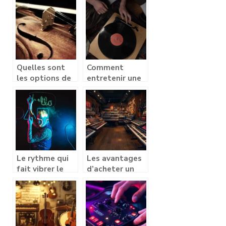
instrument
commencer ?
passionnant ?
Quelles sont
Comment
les options de
entretenir une
choix d’un
platine vinyle
instrument de
vintage ?
musique ?
Le rythme qui
Les avantages
fait vibrer le
d’acheter un
monde :
synthétiseur en
l’influence de la
magasin
musique techno
spécialisé