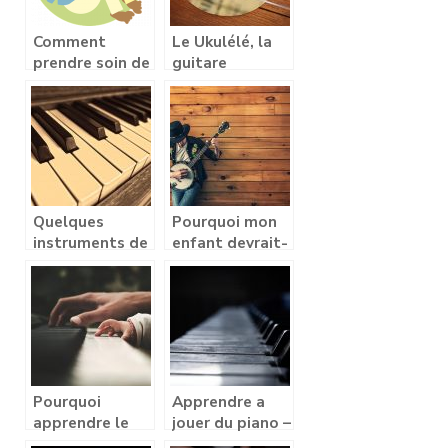
Comment
Le Ukulélé, la
prendre soin de
guitare
votre guitare
hawaïenne
Quelques
Pourquoi mon
instruments de
enfant devrait-
musique
il apprendre à
jouer d’un
instrument de
musique ?
Pourquoi
Apprendre a
apprendre le
jouer du piano –
piano, cet
par ou