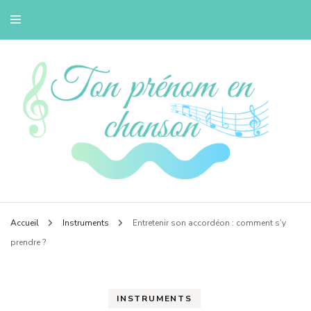
Petit blog musique de Bertille
Tonprenomenchans
Accueil
Instruments
Entretenir son accordéon : comment s’y
prendre ?
INSTRUMENTS